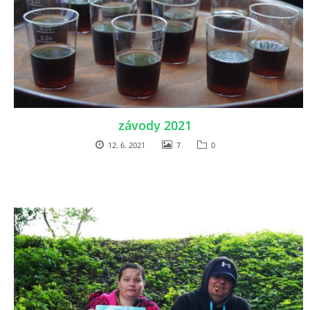
© 2026 eStránky.cz
|
Aktualizováno: 30. 5. 2026
|
Nahoru ↑
závody 2021
12. 6. 2021
7
0