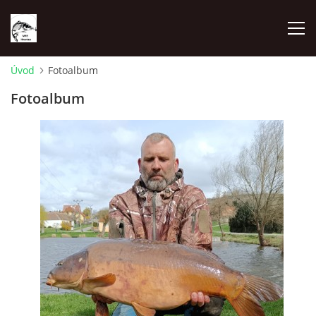
Úvod
Fotoalbum
REZERVAČNÍ SYSTÉM
Fotoalbum
O NÁS
RYBÁŘSKÉ ZÁVODY
RYBÁŘSKÝ ŘÁD
CENÍK POVOLENEK
MAPA LOVNÝCH MÍST