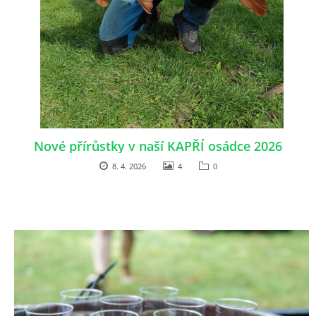
FOTOALBUM
KONTAKT
OBCHODNÍ PODMÍNKY
Nové přírůstky v naší KAPŘÍ osádce 2026
OCHRANA SOUKROMÍ
8. 4. 2026
4
0
Rybářský spolek HNANICE, z.s
Okružní 10, Hnanice
669 02
Znojmo
IČ: 266 237 06
606408779 / 777080724
rybnikhnanice@seznam.cz