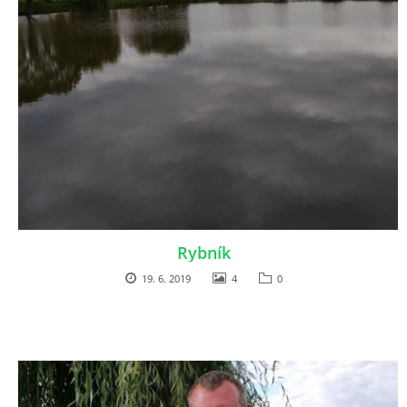
Rybník
19. 6. 2019
4
0