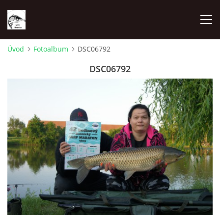
Úvod
Fotoalbum
DSC06792
REZERVAČNÍ SYSTÉM
DSC06792
O NÁS
RYBÁŘSKÉ ZÁVODY
RYBÁŘSKÝ ŘÁD
CENÍK POVOLENEK
MAPA LOVNÝCH MÍST