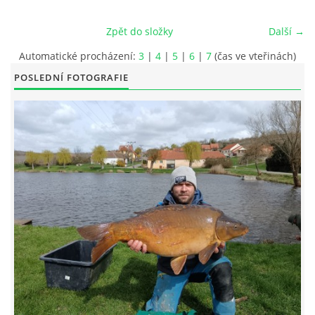
FOTOALBUM
Zpět do složky
Další →
Automatické procházení:
3
|
4
|
5
|
6
|
7
(čas ve vteřinách)
KONTAKT
POSLEDNÍ FOTOGRAFIE
OBCHODNÍ PODMÍNKY
OCHRANA SOUKROMÍ
Rybářský spolek HNANICE, z.s
Okružní 10, Hnanice
669 02
Znojmo
IČ: 266 237 06
606408779 / 777080724
rybnikhnanice@seznam.cz