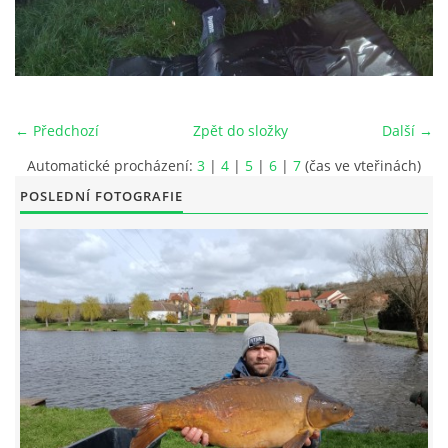
FOTOALBUM
KONTAKT
← Předchozí
Zpět do složky
Další →
OBCHODNÍ PODMÍNKY
Automatické procházení:
3
|
4
|
5
|
6
|
7
(čas ve vteřinách)
POSLEDNÍ FOTOGRAFIE
OCHRANA SOUKROMÍ
Rybářský spolek HNANICE, z.s
Okružní 10, Hnanice
669 02
Znojmo
IČ: 266 237 06
606408779 / 777080724
rybnikhnanice@seznam.cz