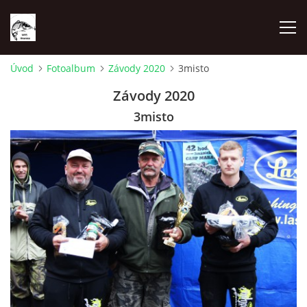
Úvod
Fotoalbum
Závody 2020
3misto
REZERVAČNÍ SYSTÉM
Závody 2020
3misto
O NÁS
RYBÁŘSKÉ ZÁVODY
RYBÁŘSKÝ ŘÁD
CENÍK POVOLENEK
MAPA LOVNÝCH MÍST