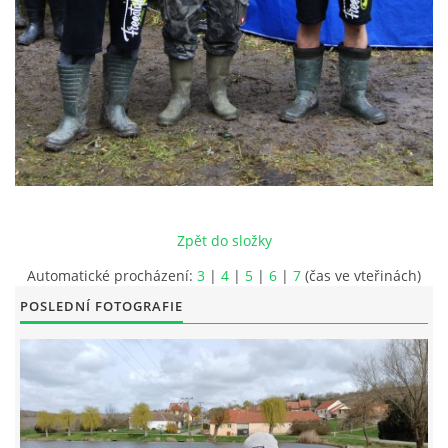
FOTOALBUM
KONTAKT
OBCHODNÍ PODMÍNKY
OCHRANA SOUKROMÍ
Zpět do složky
Rybářský spolek HNANICE, z.s
Automatické procházení:
3
|
4
|
5
|
6
|
7
(čas ve vteřinách)
Okružní 10, Hnanice
POSLEDNÍ FOTOGRAFIE
669 02
Znojmo
IČ: 266 237 06
606408779 / 777080724
rybnikhnanice@seznam.cz