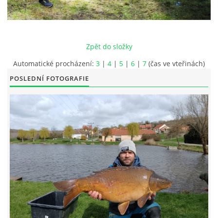
FOTOALBUM
Zpět do složky
KONTAKT
Automatické procházení:
3
|
4
|
5
|
6
|
7
(čas ve vteřinách)
POSLEDNÍ FOTOGRAFIE
OBCHODNÍ PODMÍNKY
OCHRANA SOUKROMÍ
Rybářský spolek HNANICE, z.s
Okružní 10, Hnanice
669 02
Znojmo
IČ: 266 237 06
606408779 / 777080724
rybnikhnanice@seznam.cz