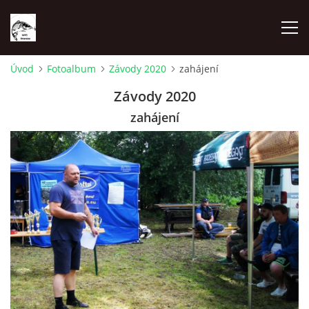
Úvod
Fotoalbum
Závody 2020
zahájení
REZERVAČNÍ SYSTÉM
Závody 2020
zahájení
O NÁS
RYBÁŘSKÉ ZÁVODY
RYBÁŘSKÝ ŘÁD
CENÍK POVOLENEK
MAPA LOVNÝCH MÍST